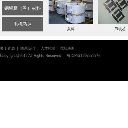
钢铝板（卷）材料
电机马达
条料
EI铁芯
关于春源
|
联系我们
|
人才招募
|
网站地图
Copyright@2018 All Rights Reserved
粤ICP备18078727号