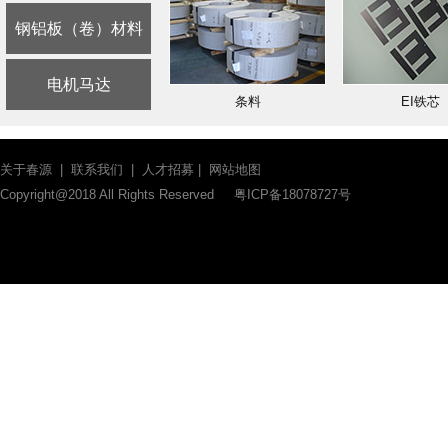
钢铝板（卷）材料
电机马达
条料
EI铁芯
关于春源
|
联系我们
|
人才招募
|
网站地图
Copyright@2018 All Rights Reserved
粤ICP备18078727号