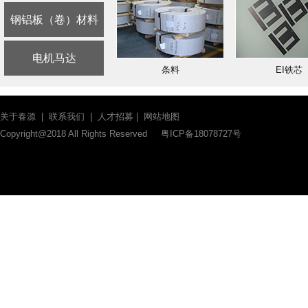
钢铝板（卷）材料
电机马达
条料
EI铁芯
关于春源
|
联系我们
|
人才招募
|
网站地图
Copyright@2018 All Rights Reserved
粤ICP备18078727号