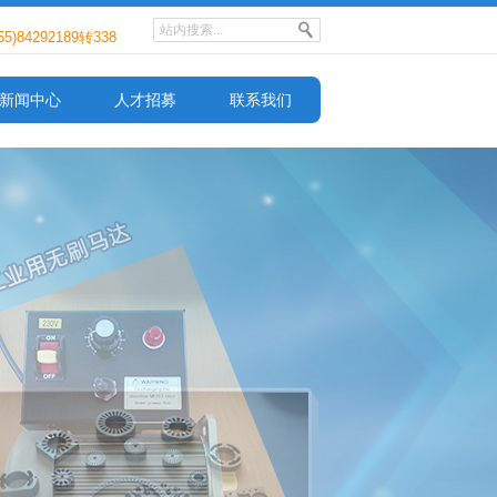
)84292189转338
59161089
新闻中心
人才招募
联系我们
)86990599
)84292189转338